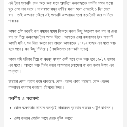
এই ট্যুর প্লানটি এমন ভাবে করা যাতে অল্পদিনে কক্সবাজারের দর্শনীয় স্থান গুলো
ঘুরে দেখা যায় মতো। সাধারণত রামুর দর্শনীয় স্থান গুলো দেখতেই ১ দিন লেগে
যায়। তাই আপনারা চাইলে এই প্লানটি আপনাদের মতো করে তৈরী করে ও নিতে
পারবেন৷
আমরা চেষ্টা করেছি কম সময়ের মধ্যে কিভাবে সকল কিছু উপভোগ করা যায় বা দেখা
যায় তা নিয়ে কক্সবাজার ট্যুর প্লান দিতে। আমাদের দেয়া কক্সবাজার ট্যুর প্লানটি
আপনি যদি ২ জন নিয়ে করতে চান তাহলে আপনাদের ১০/১২ হাজার এর মতো খরচ
হতে পারে। সব কিছু মিলিয়ে। ( ব্যক্তিগত কেনাকাটা ছাড়া)
আবার যদি পরিবার নিয়ে বা সদস্য সংখ্যা বেশী হলে তখন খরচ হবে ১৬/১৭ হাজার
এর মতো। আসলে খরচ নির্ভর করবে আপনাদের চলাফেরা বা খরচ করার উপায় এর
মাধ্যমে।
তাছাড়া কোন ধরনের রুমে থাকছেন, কোন ধরনের খাবার খাচ্ছেন, কোন ধরনের
যানবাহন ব্যবহার করছেন এইসবের উপর।
করণীয় ও পরামর্শ:
রোদে কক্সবাজার আসলে অবশ্যই সানস্ক্রিন ব্যবহার করবেন ও টুপি রাখবেন।
চেষ্টা করবেন হোটেল আগে থেকে বুকিং করতে।