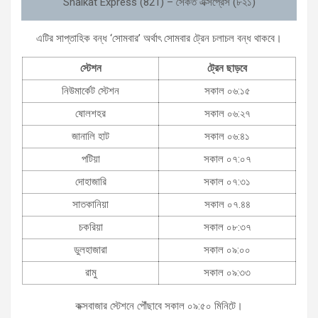
Shaikat Express (821) – সৈকত এক্সপ্রেস (৮২১)
এটির সাপ্তাহিক বন্ধ ‘সোমবার’ অর্থাৎ সোমবার ট্রেন চলাচল বন্ধ থাকবে।
স্টেশন
ট্রেন ছাড়বে
নিউমার্কেট স্টেশন
সকাল ০৬:১৫
ষোলশহর
সকাল ০৬:২৭
জানালি হাট
সকাল ০৬:৪১
পটিয়া
সকাল ০৭:০৭
দোহাজারি
সকাল ০৭:৩১
সাতকানিয়া
সকাল ০৭.৪৪
চকরিয়া
সকাল ০৮:৩৭
ডুলহাজারা
সকাল ০৯:০০
রামু
সকাল ০৯:৩৩
কক্সবাজার স্টেশনে পৌঁছাবে সকাল ০৯:৫০ মিনিটে।