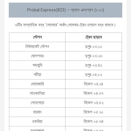
Probal Express(823) – প্রবাল এক্সপ্রেস (৮২৩)
এটির সাপ্তাহিক বন্ধ ‘সোমবার’ অর্থাৎ সোমবার ট্রেন চলাচল বন্ধ থাকবে।
স্টেশন
ট্রেন ছাড়বে
নিউমার্কেট স্টেশন
দুপুর ০৩.১০
ষোলশহর
দুপুর ০৩.২৩
গমনান্দি
দুপুর ০৩.৪২
পটিয়া
দুপুর ০৪.০২
দোহাজারি
বিকেল ০৪.২৪
সাতকানিয়া
বিকেল ০৪.৩৭
লোহাগাড়া
বিকেল ০৪.৫২
হারবাং
বিকেল ০৫.২০
চকরিয়া
বিকেল ০৫.৩৪
ডুলহাজারা
বিকেল ০৫.৫৮