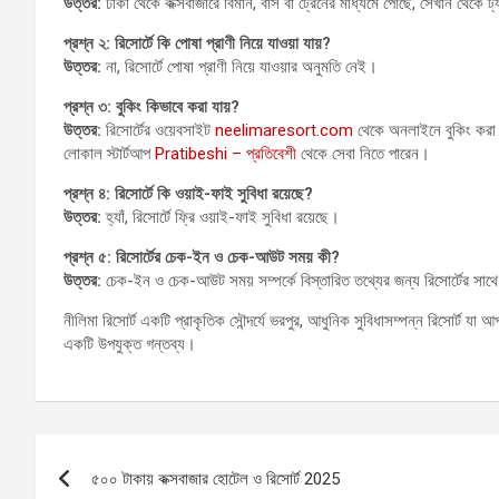
উত্তর:
ঢাকা থেকে কক্সবাজারে বিমান, বাস বা ট্রেনের মাধ্যমে পৌঁছে, সেখান থেকে ট্যাক
প্রশ্ন ২: রিসোর্টে কি পোষা প্রাণী নিয়ে যাওয়া যায়?
উত্তর:
না, রিসোর্টে পোষা প্রাণী নিয়ে যাওয়ার অনুমতি নেই।
প্রশ্ন ৩: বুকিং কিভাবে করা যায়?
উত্তর:
রিসোর্টের ওয়েবসাইট
neelimaresort.com
থেকে অনলাইনে বুকিং করা য
লোকাল স্টার্টআপ
Pratibeshi – প্রতিবেশী
থেকে সেবা নিতে পারেন।
প্রশ্ন ৪: রিসোর্টে কি ওয়াই-ফাই সুবিধা রয়েছে?
উত্তর:
হ্যাঁ, রিসোর্টে ফ্রি ওয়াই-ফাই সুবিধা রয়েছে।
প্রশ্ন ৫: রিসোর্টের চেক-ইন ও চেক-আউট সময় কী?
উত্তর:
চেক-ইন ও চেক-আউট সময় সম্পর্কে বিস্তারিত তথ্যের জন্য রিসোর্টের সা
নীলিমা রিসোর্ট একটি প্রাকৃতিক সৌন্দর্যে ভরপুর, আধুনিক সুবিধাসম্পন্ন রিসোর্ট যা 
একটি উপযুক্ত গন্তব্য।
Post
৫০০ টাকায় কক্সবাজার হোটেল ও রিসোর্ট 2025