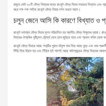
রামুতে মোট ৩০টি বৌদ্ধ বিহারের মধ্যে রাংকূট বৌদ্ধ বিহার সবচেয়ে বিখ্যাত এবং প্রস
বছর লক্ষ লক্ষ পর্যটক রাংকূট বৌদ্ধ বিহার দর্শন করতে আসে।
চলুন জেনে আসি কি কারণে বিখ্যাত ও প্
রাংকূট বনাশ্রম বৌদ্ধ বিহার মূলত পরিচালিত হয় স্থানীয় বৌদ্ধ ভিক্ষুদের দ্বারা। র
বিহারের ঐশ্বরিক দৃষ্টিনন্দন সৌন্দর্যে দেখে চোখ জুড়িয়ে যাবে এবং প্রধান ফটক থে
রাংকূট বৌদ্ধ বিহারে আছে শতাব্দীর পুরাত বটবৃক্ষ যার নিচে আছে বুদ্ধ এবং তার পঞ্চব
সিঁড়ি দিয়ে উঠতে হয় এবং সিঁড়ির দুই পাশেই আছে থাইল্যান্ডের বৌদ্ধ বিহারের আদলে 