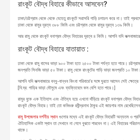
রাংকূট বৌদ্ধ বিহারে কীভাবে আসবেন?
ঢাকা/চট্টগ্রাম থেকে থেকে যেহেতু রাংকূটে সরাসরি গাড়ি চলাচল করে না। তাই প্রথম
ঢাকা থেকে রামুর দূরত্ব ৩৮৮ কিমি এবং চট্টগ্রাম থেকে রামুর দূরত্ব ১৩৯ কিমি।
আর রামু থেকে রাংকূট বনাশ্রম বৌদ্ধ বিহারের দূরত্ব ৪ কিমি। আপনি যদি কক্সবাজ
রাংকূট বৌদ্ধ বিহারে যাতায়াত :
ঢাকা থেকে রামু বাসের ভাড়া ৯০০ টাকা হতে ২৫০০ টাকা পর্যন্ত হতে পারে। চট্টগ্র
জনপ্রতি সিনজি ভাড়া ৫০ টাকা। রামু থেকে রাংকূটের গাড়ি ভাড়া জনপ্রতি ১০ টাকা
আপনি যদি কক্সবাজারে বন্ধু-বান্ধব কিংবা পরিবারে’র সঙ্গে ঘুরতে আসেন সেই ক্ষেত্
[বি.দ্র: গাড়ির ভাড়া মৌসুমে এবং ব্যক্তিবেদে কম বেশি হতে পারে।]
রামুর বুকে এক ইতিহাস এবং ঐতিহ্য হয়ে এখনো দাঁড়িয়ে রাংকূট বনাশ্রম বৌদ্ধ বিহার
রাংকূট বৌদ্ধ বিহার। তাই তো কবিগুরু রবীন্দ্রনাথ ঠাকুর এই জায়গার নাম রেখেছিলে
রামু উপজেলার দর্শনীয় স্থান
গুলোর মধ্যে এই রাংকূট বৌদ্ধ বিহারটি অন্যতম ও প্র
ঐতিহাসিক একটা স্থান তা সেখানে না গেলে বুঝতে পারবেন না। এই বিহারের পরিচ
থাকে।