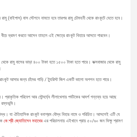
ে রামু (বাইপাস) বাস স্টেশনে নামতে হবে তারপর রামু চৌমহনী থেকে রাংকূটে যেতে হবে।
ারে বীচে ভ্রমণ করতে আসেন তাহলে এই ক্ষেত্রে রাংকূট বিহারে আসতে পারবেন।
াম থেকে রামু বাসের ভাড়া ৪০০ টাকা হতে ১৫০০ টাকা হতে পারে। কক্সবাজার থেকে রামু
।
রে রাংকূট আসার জন্য চাঁদের গাড়ি / ট্যুরিস্ট জিপ একটি ভালো অপশন হতে পারে।
। প্রাকৃতিক পরিবেশ আর সৌন্দর্য্যে লীলাখেলায় পর্যটকের আদর্শ গন্তব্য হয়ে আছে
ন রম্যভূমি।
সিদ্ধ। যা ঐতিহাসিক রাংকূট বনাশ্রম বৌদ্ধ বিহার নামে ও পরিচিত। আসলেই এটি যে
ালক
কে.শ্রী জ্যোতিসেন মহাথের
এর পরিচালনায় এইখানে প্রায় ৫০/৬০ জন ভিক্ষু শ্রামণ